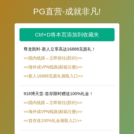
PG直营-成就非凡!
Ctrl+D将本页添加到收藏夹
尊龙凯时-新人立享高达16888见面礼！
<<国内线路→立即前往(防封)>>
<<海外或VPN线路(邮箱注册)>>
<<新人16888见面礼领取入口>>
918博天堂-首存限时赠送100%礼金！
<<国内线路→立即前往(防封)>>
<<海外或VPN线路(邮箱注册)>>
<<首存送100%礼金领取入口>>